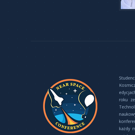
Studenc
Kosmicz
edycjac
roku ze
Technolo
naukowy
konfere
każdy m