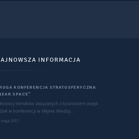
AJNOWSZA INFORMACJA
RUGA KONFERENCJA STRATOSFERYCZNA
NEAR SPACE”
iłośnicy tematów związanych z kosmosem wzięli
ział w konferencji w Młynie Wiedzy...
 maja 2017