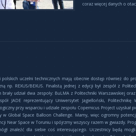
coraz więcej danych o ota
i polskich uczelni technicznych mają obecnie dostęp również do 
ną np. REXUS/BEXUS. Finalistą jednej z edycji był zespół z Polite
h brały udział dwa zespoły: BuLMA z Politechniki Warszawskiej ora
spół JADE reprezentujący Uniwersytet Jagielloński, Politechni
giczny przy wsparciu i udziale zespołu Copernicus Project uzyskał p
 w Global Space Balloon Challenge. Mamy, więc ogromny potencjał
ncji Near Space w Toruniu i spójrzmy wszyscy razem w gwiazdy. Prog
ógł znaleźć dla siebie coś interesującego. Uczestnicy będą mogli