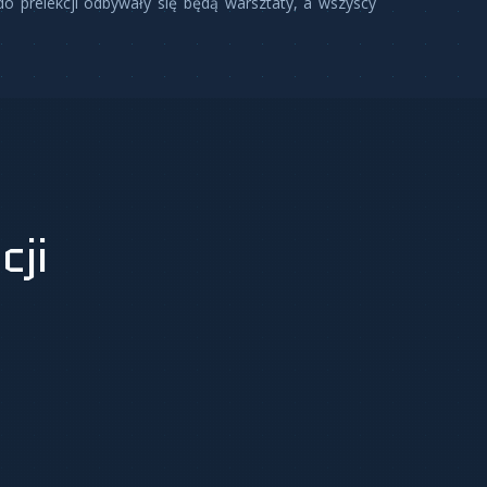
do prelekcji odbywały się będą warsztaty, a wszyscy
cji