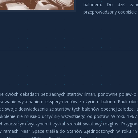
balonem. Do dziś zano
przeprowadzony osobiście p
ie dwóch dekadach bez żadnych startów Ilmari, ponownie pojawiło 
esowanie wykonaniem eksperymentów z użyciem balonu. Pauli obie
ać swoje doświadczenia ze startów tych balonów obecnej załodze, 
kolenie nie musiało uczyć się wszystkiego od postaw. W roku 1967 
był znaczącym wyczynem i zyskał szeroki światowy rozgłos. Przygod
w ramach Near Space trafiła do Stanów Zjednoczonych w roku 19