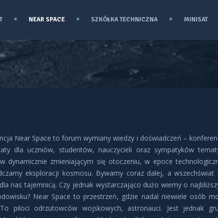
T
NEAR SPACE
SZKÓŁKA TECHNICZNA
MINISAT
ncja Near Space to forum wymiany wiedzy i doświadczeń – konferen
taty dla uczniów, studentów, nauczycieli oraz sympatyków tematy
w dynamicznie zmieniającym się otoczeniu, w epoce technologiczn
czamy eksploracji kosmosu. Bywamy coraz dalej, a wszechświat 
ż dla nas tajemnicą. Czy jednak wystarczająco dużo wiemy o najbliżs
dowisku? Near Space to przestrzeń, gdzie nadal niewiele osób m
To piloci odrzutowców wojskowych, astronauci. Jest jednak gr