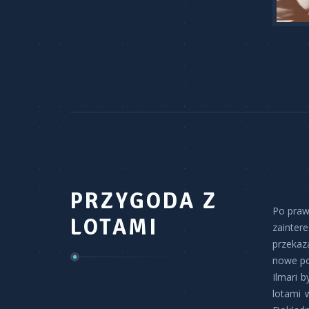
PRZYGODA Z
Po praw
LOTAMI
zainter
przekaz
nowe po
Ilmari 
lotami 