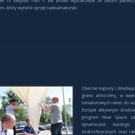
ie 15 sierpnia 1987 r. Bill Brown wystartował ze swoim pierws
m, który wyniósł sprzęt radioamatorski.
Obecnie kapsuły i składają
granic atmosfery, w więk
miniaturowych rakiet do 
Europie aktywnym środowis
program Near Space za
dynamicznie. Każdego
stratosferycznych oraz ra