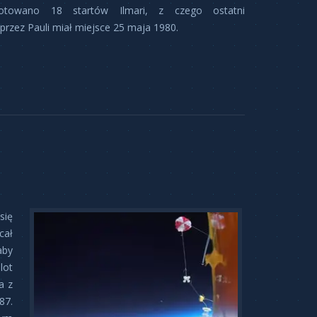
towano 18 startów Ilmari, z czego ostatni
rzez Pauli miał miejsce 25 maja 1980.
się
cał
aby
lot
a z
87.