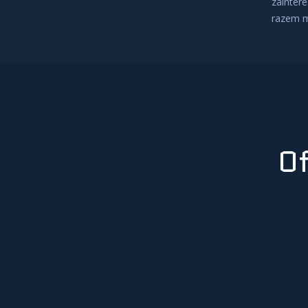
zainter
razem m
Of