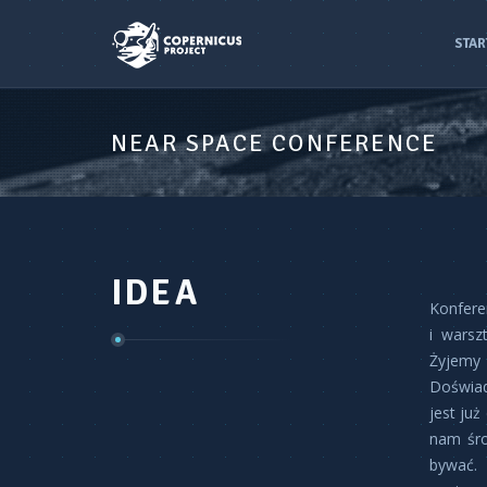
STAR
NEAR SPACE CONFERENCE
IDEA
Konfere
i warsz
Żyjemy 
Doświad
jest ju
nam śro
bywać. 