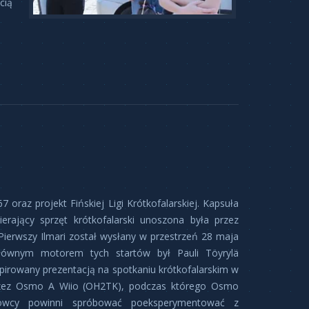
cią
 oraz projekt Fińskiej Ligi Krótkofalarskiej. Kapsuła
erający sprzęt krótkofalarski unoszona była przez
Pierwszy Ilmari został wysłany w przestrzeń 28 maja
łównym motorem tych startów był Pauli Töyrylä
spirowany prezentacją na spotkaniu krótkofalarskim w
zez Osmo A Wiio (OH2TK), podczas którego Osmo
lowcy powinni spróbować poeksperymentować z