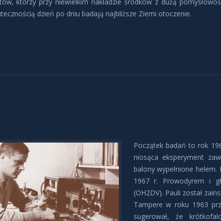
tów, którzy przy niewielkim nakładzie środków z dużą pomysłowoś
tecznością dzień po dniu badają najbliższe Ziemi otoczenie.
Początek badań to rok 1967
niosąca eksperyment zawi
balony wypełnione helem. 
1967 r. Prowodyrem i g
(OH2DV). Pauli został zain
Tampere w roku 1963 pr
sugerował, że krótkofa