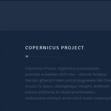
COPERNICUS PROJECT
Copernicus Project, organizacja pozarządowa
powstała w kwietniu 2005 roku – obecnie fundacja.
Naszym głównym celem jest propagowanie idei Che
Access To Space, udostępniając młodym, ambitnym
ludziom platformę do eksperymentowania i
realizowania własnych amatorskich badań naukowyc