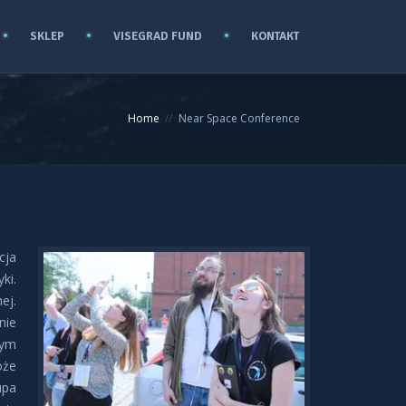
SKLEP
VISEGRAD FUND
KONTAKT
Home
Near Space Conference
cja
ki.
ej.
nie
zym
oże
upa