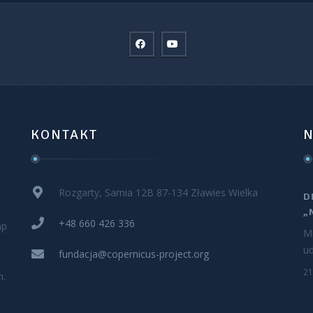
KONTAKT
N
Rozgarty, Sarnia 12B 87-134 Zławies Wielka
D
„
+48 660 426 336
ap
M
ud
fundacja@copernicus-project.org
21
h.