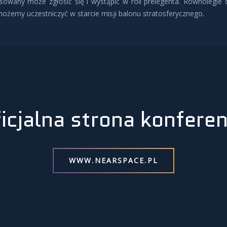
esowany może zgłosić się i wystąpić w roli prelegenta. Równolegle 
ożemy uczestniczyć w starcie misji balonu stratosferycznego.
icjalna strona konferen
WWW.NEARSPACE.PL