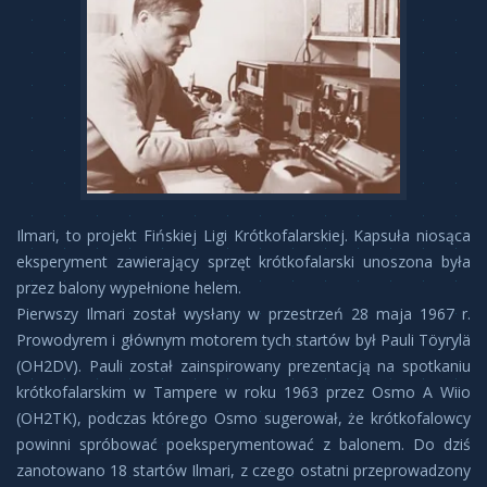
Ilmari, to projekt Fińskiej Ligi Krótkofalarskiej. Kapsuła niosąca
eksperyment zawierający sprzęt krótkofalarski unoszona była
przez balony wypełnione helem.
Pierwszy Ilmari został wysłany w przestrzeń 28 maja 1967 r.
Prowodyrem i głównym motorem tych startów był Pauli Töyrylä
(OH2DV). Pauli został zainspirowany prezentacją na spotkaniu
krótkofalarskim w Tampere w roku 1963 przez Osmo A Wiio
(OH2TK), podczas którego Osmo sugerował, że krótkofalowcy
powinni spróbować poeksperymentować z balonem. Do dziś
zanotowano 18 startów Ilmari, z czego ostatni przeprowadzony