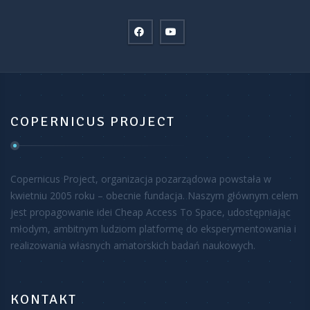
COPERNICUS PROJECT
Copernicus Project, organizacja pozarządowa powstała w
kwietniu 2005 roku – obecnie fundacja. Naszym głównym celem
jest propagowanie idei Cheap Access To Space, udostępniając
młodym, ambitnym ludziom platformę do eksperymentowania i
realizowania własnych amatorskich badań naukowych.
KONTAKT