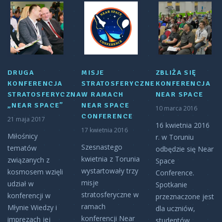
DRUGA
MISJE
ZBLIŻA SIĘ
KONFERENCJA
STRATOSFERYCZNE
KONFERENCJA
STRATOSFERYCZNA
W RAMACH
NEAR SPACE
„NEAR SPACE”
NEAR SPACE
10 marca 2016
CONFERENCE
21 maja 2017
16 kwietnia 2016
17 kwietnia 2016
Miłośnicy
r. w Toruniu
Szesnastego
tematów
odbędzie się Near
kwietnia z Torunia
związanych z
Space
wystartowały trzy
kosmosem wzięli
Conference.
misje
udział w
Spotkanie
stratosferyczne w
konferencji w
przeznaczone jest
ramach
Młynie Wiedzy i
dla uczniów,
konferencji Near
imprezach jej
studentów,